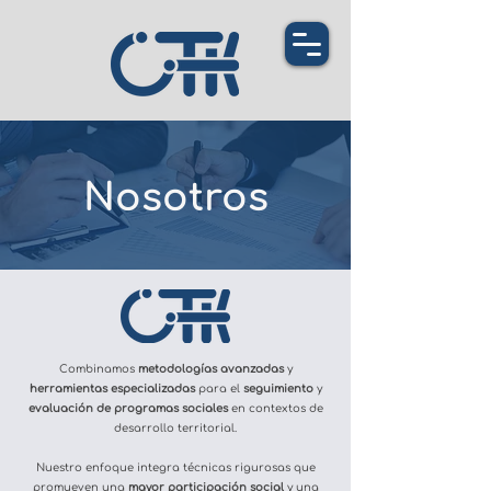
Nosotros
Combinamos
metodologías avanzadas
y
herramientas especializadas
para el
seguimiento
y
evaluación de programas sociales
en contextos de
desarrollo territorial.
Nuestro enfoque integra técnicas rigurosas que
promueven una
mayor participación social
y una